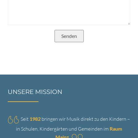
UNSERE MISSION
Seit
1982
bringen wir Musik direkt zu den Kindern –
in Schulen, Kindergärten und Gemeinden im
Raum
Mainz
.